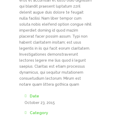
eros et accumsan et iusto odio dignissim
qui blandit praesent luptatum zzril
delenit augue duis dolore te feugait
nulla facilisi. Nam liber tempor cum
soluta nobis eleifend option congue nihil
imperdiet doming id quod mazim
placerat facer possim assum. Typi non
habent claritatem insitam; est usus
legentis in iis qui facit eorum claritatem.
Investigationes demonstraverunt
lectores legere me lius quod ii legunt
saepius. Claritas est etiam processus
dynamicus, qui sequitur mutationem
consuetudium lectorum. Mirum est
notare quam littera gothica quam
Date
October 23, 2015
Category